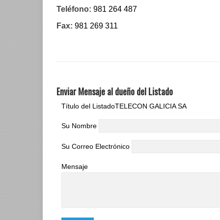
Teléfono:
981 264 487
Fax:
981 269 311
Enviar Mensaje al dueño del Listado
Título del Listado
TELECON GALICIA SA
Su Nombre
Su Correo Electrónico
Mensaje