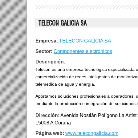
TELECON GALICIA SA
Empresa:
TELECON GALICIA SA
Sector:
Componentes electrónicos
Descripción:
Telecon es una empresa tecnológica especializada en 
comercialización de redes inteligentes de monitorizac
telemedida de agua y energía.
Aportamos soluciones profesionales a operadores, ut
mediante la producción e integración de soluciones 
Dirección:
Avenida Nostián Polígono La Artíst
15008 A Coruña
Página web:
www.telecongalicia.com