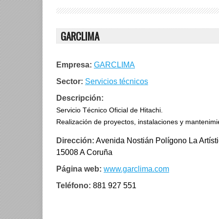
GARCLIMA
Empresa:
GARCLIMA
Sector:
Servicios técnicos
Descripción:
Servicio Técnico Oficial de Hitachi.
Realización de proyectos, instalaciones y mantenimien
Dirección:
Avenida Nostián Polígono La Artíst
15008 A Coruña
Página web:
www.garclima.com
Teléfono:
881 927 551