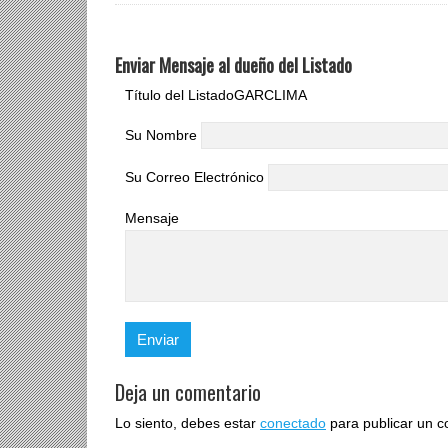
Enviar Mensaje al dueño del Listado
Título del Listado
GARCLIMA
Su Nombre
Su Correo Electrónico
Mensaje
Deja un comentario
Lo siento, debes estar
conectado
para publicar un c