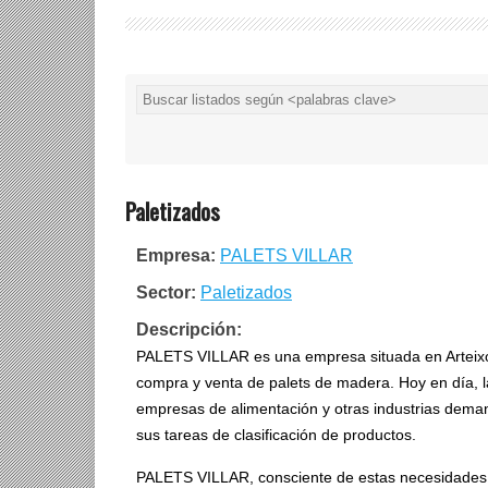
Paletizados
Empresa:
PALETS VILLAR
Sector:
Paletizados
Descripción:
PALETS VILLAR es una empresa situada en Arteixo 
compra y venta de palets de madera. Hoy en día, 
empresas de alimentación y otras industrias dema
sus tareas de clasificación de productos.
PALETS VILLAR, consciente de estas necesidades, f